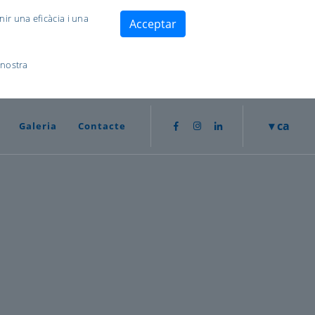
nir una eficàcia i una
Acceptar
 nostra
▾ ca
Galeria
Contacte