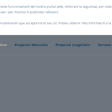
recte funcionament del nostre portal web, millorant la seguretat, per obte
ues i per mostrar-li publicitat rellevant.
nsiderarem que accepta tot el seu ús. Podeu obtenir més informació a la
gdom
Projecte Educatiu
Projecte Lingüístic
Serveis