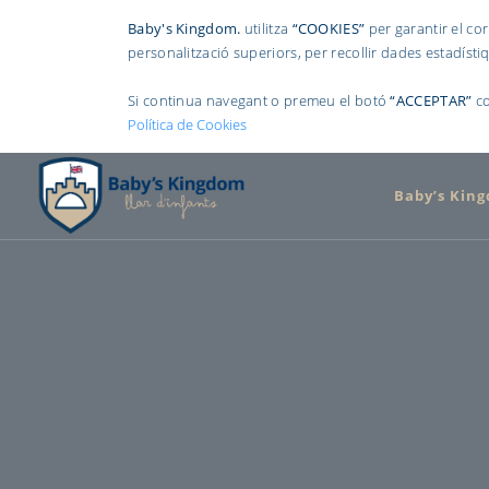
Baby's Kingdom.
utilitza
“COOKIES”
per garantir el cor
personalització superiors, per recollir dades estadístiq
Si continua navegant o premeu el botó
“ACCEPTAR”
co
Política de Cookies
Baby’s Kin